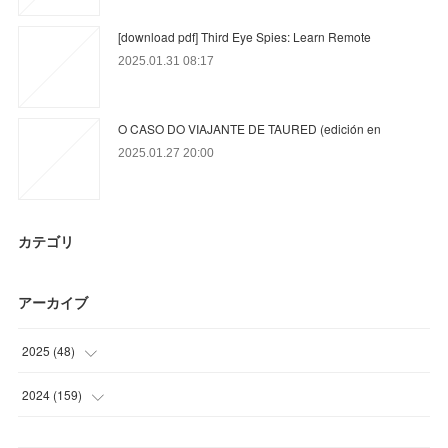
[download pdf] Third Eye Spies: Learn Remote
2025.01.31 08:17
O CASO DO VIAJANTE DE TAURED (edición en
2025.01.27 20:00
カテゴリ
アーカイブ
2025
(
48
)
(
2
)
2024
(
159
)
(
46
)
(
65
)